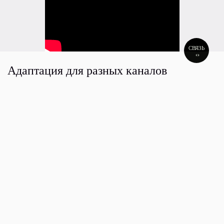
СВЯЗЬ
Адаптация для разных каналов
Телефонный разговор, который объединял героев в ролике,
был адаптирован и использован для трансляции рекламы на
радио.
А сами герои стали главными персонажами на имиджах
диджитал-баннеров и в наружной рекламе отдельных
тарифов в линейке Milliy.